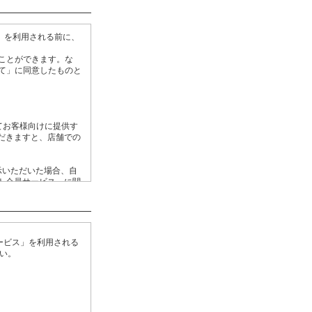
」を利用される前に、
ことができます。な
て」に同意したものと
てお客様向けに提供す
だきますと、店舗での
示いただいた場合、自
ト会員サービス」に関
ては、当社の提供する
ービス」を利用される
ビスのご登録が解除さ
い。
にしたがい、適正に管
。