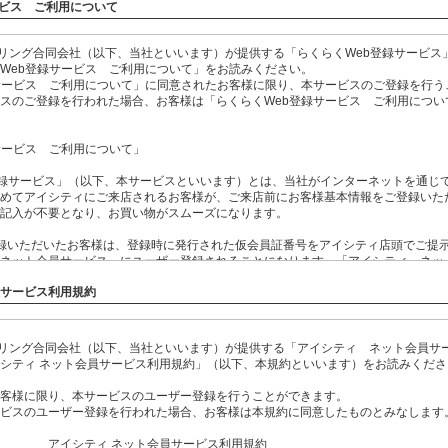
ービス ご利用について
イリング合同会社（以下、当社といいます）が提供する「らくらくWeb登録サービス
Web登録サービス ご利用について」をお読みください。
サービス ご利用について」に同意されたお客様に限り、本サービスのご登録を行う
スのご登録を行われた場合、お客様は「らくらくWeb登録サービス ご利用につい
サービス ご利用について」
登録サービス」（以下、本サービスといいます）とは、当社がインターネットを通じ
めてアイシティにご来店されるお客様が、ご来店前にお客様基本情報をご登録いた
記入が不要となり、お買い物がスムーズになります。
録いただいたお客様は、登録時に発行された仮会員証番号をアイシティ店頭でご提
ネット会員サービス」にユーザー登録されることになります。「アイシティ ネッ
しては、事前にご確認ください。
員サービス利用規約
録いただいたお客様のうち、メールマガジンの配信を希望されたお客様につきまし
種情報をメールマガジンにて受信することができます。
イリング合同会社（以下、当社といいます）が提供する「アイシティ ネット会員サ
スにご登録後3ヶ月以内にアイシティにご来店なされない場合には、自動的に本サー
シティ ネット会員サービス利用規約」（以下、本規約といいます）をお読みくださ
お客様基本情報も削除されます。
客様に限り、本サービスのユーザー登録を行うことができます。
ご登録いただいた個人情報につきまして、当社の定める「
個人情報保護基本方針
」
ビスのユーザー登録を行われた場合、お客様は本規約に同意したものとみなします
 ネット会員サービス利用規約