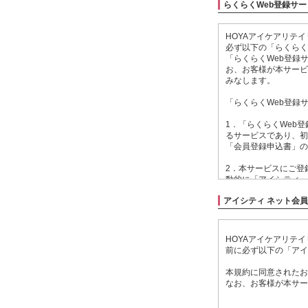
らくらくWeb登録サ
HOYAアイケアリテ
必ず以下の「らくらく
「らくらくWeb登録
お、お客様が本サービ
みなします。
「らくらくWeb登録
1．「らくらくWeb
るサービスであり、初
「会員登録申込書」の
2．本サービスにご登
動的に「アイシティ 
する利用規約につきま
アイシティ ネット会
3．本サービスにご登
アイシティに関する各
HOYAアイケアリテ
4．お客様が本サービ
前に必ず以下の「アイ
れ、ご登録いただいた
本規約に同意されたお
5．当社は、お客様に
なお、お客様が本サー
理いたします。
アイシティ