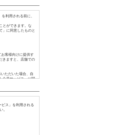
」を利用される前に、
ことができます。な
て」に同意したものと
てお客様向けに提供す
だきますと、店舗での
示いただいた場合、自
ト会員サービス」に関
ては、当社の提供する
ービス」を利用される
ビスのご登録が解除さ
い。
にしたがい、適正に管
。