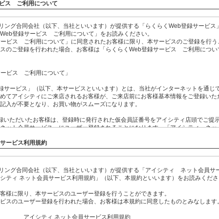
ービス ご利用について
イリング合同会社（以下、当社といいます）が提供する「らくらくWeb登録サービス
Web登録サービス ご利用について」をお読みください。
サービス ご利用について」に同意されたお客様に限り、本サービスのご登録を行う
スのご登録を行われた場合、お客様は「らくらくWeb登録サービス ご利用につい
サービス ご利用について」
登録サービス」（以下、本サービスといいます）とは、当社がインターネットを通じ
めてアイシティにご来店されるお客様が、ご来店前にお客様基本情報をご登録いた
記入が不要となり、お買い物がスムーズになります。
録いただいたお客様は、登録時に発行された仮会員証番号をアイシティ店頭でご提
ネット会員サービス」にユーザー登録されることになります。「アイシティ ネッ
しては、事前にご確認ください。
員サービス利用規約
録いただいたお客様のうち、メールマガジンの配信を希望されたお客様につきまし
種情報をメールマガジンにて受信することができます。
イリング合同会社（以下、当社といいます）が提供する「アイシティ ネット会員サ
スにご登録後3ヶ月以内にアイシティにご来店なされない場合には、自動的に本サー
シティ ネット会員サービス利用規約」（以下、本規約といいます）をお読みくださ
お客様基本情報も削除されます。
客様に限り、本サービスのユーザー登録を行うことができます。
ご登録いただいた個人情報につきまして、当社の定める「
個人情報保護基本方針
」
ビスのユーザー登録を行われた場合、お客様は本規約に同意したものとみなします
 ネット会員サービス利用規約