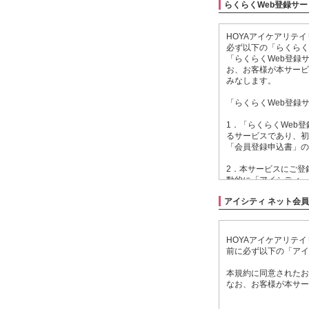
らくらくWeb登録サ
HOYAアイケアリテ
必ず以下の「らくらく
「らくらくWeb登録
お、お客様が本サービ
みなします。
「らくらくWeb登録
1．「らくらくWeb
るサービスであり、初
「会員登録申込書」の
2．本サービスにご登
動的に「アイシティ 
する利用規約につきま
アイシティ ネット会
3．本サービスにご登
アイシティに関する各
HOYAアイケアリテ
4．お客様が本サービ
前に必ず以下の「アイ
れ、ご登録いただいた
本規約に同意されたお
5．当社は、お客様に
なお、お客様が本サー
理いたします。
アイシティ