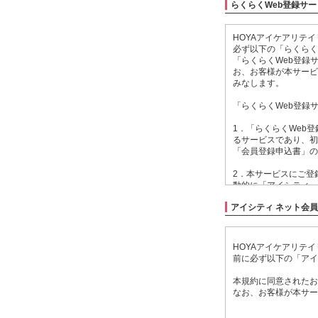
らくらくWeb登録サ
HOYAアイケアリテ
必ず以下の「らくらく
「らくらくWeb登録
お、お客様が本サービ
みなします。
「らくらくWeb登録
1．「らくらくWeb
るサービスであり、初
「会員登録申込書」の
2．本サービスにご登
動的に「アイシティ 
する利用規約につきま
アイシティ ネット会
3．本サービスにご登
アイシティに関する各
HOYAアイケアリテ
4．お客様が本サービ
前に必ず以下の「アイ
れ、ご登録いただいた
本規約に同意されたお
5．当社は、お客様に
なお、お客様が本サー
理いたします。
アイシティ