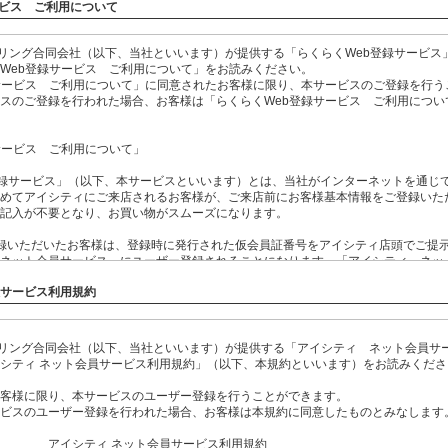
ービス ご利用について
イリング合同会社（以下、当社といいます）が提供する「らくらくWeb登録サービス
Web登録サービス ご利用について」をお読みください。
サービス ご利用について」に同意されたお客様に限り、本サービスのご登録を行う
スのご登録を行われた場合、お客様は「らくらくWeb登録サービス ご利用につい
サービス ご利用について」
登録サービス」（以下、本サービスといいます）とは、当社がインターネットを通じ
めてアイシティにご来店されるお客様が、ご来店前にお客様基本情報をご登録いた
記入が不要となり、お買い物がスムーズになります。
録いただいたお客様は、登録時に発行された仮会員証番号をアイシティ店頭でご提
ネット会員サービス」にユーザー登録されることになります。「アイシティ ネッ
しては、事前にご確認ください。
員サービス利用規約
録いただいたお客様のうち、メールマガジンの配信を希望されたお客様につきまし
種情報をメールマガジンにて受信することができます。
イリング合同会社（以下、当社といいます）が提供する「アイシティ ネット会員サ
スにご登録後3ヶ月以内にアイシティにご来店なされない場合には、自動的に本サー
シティ ネット会員サービス利用規約」（以下、本規約といいます）をお読みくださ
お客様基本情報も削除されます。
客様に限り、本サービスのユーザー登録を行うことができます。
ご登録いただいた個人情報につきまして、当社の定める「
個人情報保護基本方針
」
ビスのユーザー登録を行われた場合、お客様は本規約に同意したものとみなします
 ネット会員サービス利用規約