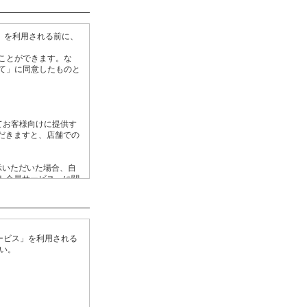
」を利用される前に、
ことができます。な
て」に同意したものと
てお客様向けに提供す
だきますと、店舗での
示いただいた場合、自
ト会員サービス」に関
ては、当社の提供する
ービス」を利用される
ビスのご登録が解除さ
い。
にしたがい、適正に管
。