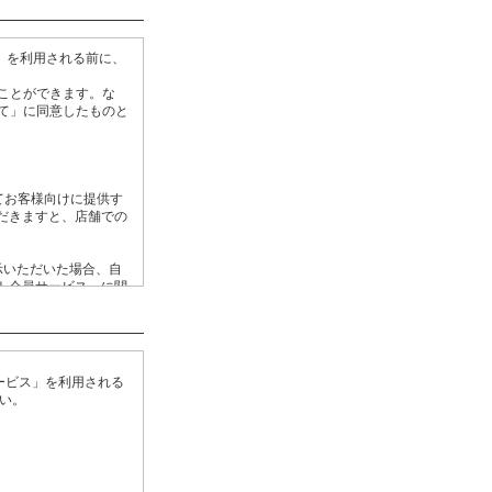
」を利用される前に、
ことができます。な
て」に同意したものと
てお客様向けに提供す
だきますと、店舗での
示いただいた場合、自
ト会員サービス」に関
ては、当社の提供する
ービス」を利用される
ビスのご登録が解除さ
い。
にしたがい、適正に管
。