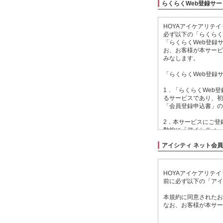
らくらくWeb登録サ
HOYAアイケアリテ
必ず以下の「らくらく
「らくらくWeb登録
お、お客様が本サービ
みなします。
「らくらくWeb登録
1．「らくらくWeb
るサービスであり、初
「会員登録申込書」の
2．本サービスにご登
動的に「アイシティ 
する利用規約につきま
アイシティ ネット会
3．本サービスにご登
アイシティに関する各
HOYAアイケアリテ
4．お客様が本サービ
前に必ず以下の「アイ
れ、ご登録いただいた
本規約に同意されたお
5．当社は、お客様に
なお、お客様が本サー
理いたします。
アイシティ