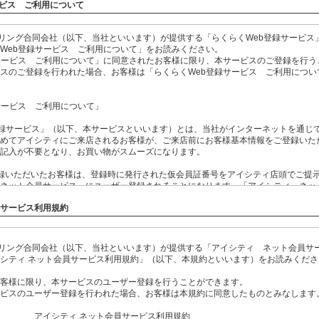
ービス ご利用について
イリング合同会社（以下、当社といいます）が提供する「らくらくWeb登録サービス
Web登録サービス ご利用について」をお読みください。
サービス ご利用について」に同意されたお客様に限り、本サービスのご登録を行う
スのご登録を行われた場合、お客様は「らくらくWeb登録サービス ご利用につい
サービス ご利用について」
登録サービス」（以下、本サービスといいます）とは、当社がインターネットを通じ
めてアイシティにご来店されるお客様が、ご来店前にお客様基本情報をご登録いた
記入が不要となり、お買い物がスムーズになります。
録いただいたお客様は、登録時に発行された仮会員証番号をアイシティ店頭でご提
ネット会員サービス」にユーザー登録されることになります。「アイシティ ネッ
しては、事前にご確認ください。
員サービス利用規約
録いただいたお客様のうち、メールマガジンの配信を希望されたお客様につきまし
種情報をメールマガジンにて受信することができます。
イリング合同会社（以下、当社といいます）が提供する「アイシティ ネット会員サ
スにご登録後3ヶ月以内にアイシティにご来店なされない場合には、自動的に本サー
シティ ネット会員サービス利用規約」（以下、本規約といいます）をお読みくださ
お客様基本情報も削除されます。
客様に限り、本サービスのユーザー登録を行うことができます。
ご登録いただいた個人情報につきまして、当社の定める「
個人情報保護基本方針
」
ビスのユーザー登録を行われた場合、お客様は本規約に同意したものとみなします
 ネット会員サービス利用規約